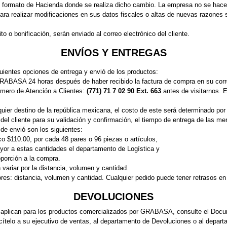
el formato de Hacienda donde se realiza dicho cambio. La empresa no se hac
ra realizar modificaciones en sus datos fiscales o altas de nuevas razones s
o o bonificación, serán enviado al correo electrónico del cliente.
ENVÍOS Y ENTREGAS
uientes opciones de entrega y envió de los productos:
GRABASA 24 horas después de haber recibido la factura de compra en su corre
úmero de Atención a Clientes:
(771) 71 7 02 90 Ext. 663
antes de visitarnos. E
lquier destino de la república mexicana, el costo de este será determinado p
o del cliente para su validación y confirmación, el tiempo de entrega de las 
e envió son los siguientes:
o $110.00, por cada 48 pares o 96 piezas o artículos,
or a estas cantidades el departamento de Logística y
porción a la compra.
variar por la distancia, volumen y cantidad.
ores: distancia, volumen y cantidad. Cualquier pedido puede tener retrasos en
DEVOLUCIONES
e aplican para los productos comercializados por GRABASA, consulte el Docu
icítelo a su ejecutivo de ventas, al departamento de Devoluciones o al departa