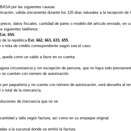
ABASA por las siguientes causas:
bricación, válida únicamente durante los 120 días naturales a la recepción de
 precio, datos fiscales, cantidad de pares o modelo del artículo enviado, en 
os siguientes teléfonos:
Ext. 654.
o de la república
Ext. 662, 663, 633, 655.
n o nota de crédito correspondiente según sea el caso.
, queda como un saldo a favor en su cuenta.
guna circunstancia y sin excepción de persona, que no haya sido previamente
ue no cuenten con número de autorización.
e por paquetería y no cuente con número de autorización, será devuelta al 
l o total de la mercancía.
voluciones de mercancía que no se
cantidad y talla según factura, así como en su empaque original.
das a la sucursal donde se emitió la factura.